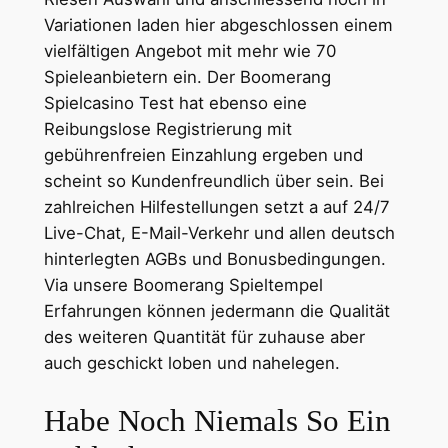
Variationen laden hier abgeschlossen einem
vielfältigen Angebot mit mehr wie 70
Spieleanbietern ein. Der Boomerang
Spielcasino Test hat ebenso eine
Reibungslose Registrierung mit
gebührenfreien Einzahlung ergeben und
scheint so Kundenfreundlich über sein. Bei
zahlreichen Hilfestellungen setzt a auf 24/7
Live-Chat, E-Mail-Verkehr und allen deutsch
hinterlegten AGBs und Bonusbedingungen.
Via unsere Boomerang Spieltempel
Erfahrungen können jedermann die Qualität
des weiteren Quantität für zuhause aber
auch geschickt loben und nahelegen.
Habe Noch Niemals So Ein