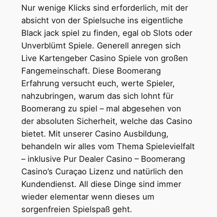
Nur wenige Klicks sind erforderlich, mit der
absicht von der Spielsuche ins eigentliche
Black jack spiel zu finden, egal ob Slots oder
Unverblümt Spiele. Generell anregen sich
Live Kartengeber Casino Spiele von großen
Fangemeinschaft. Diese Boomerang
Erfahrung versucht euch, werte Spieler,
nahzubringen, warum das sich lohnt für
Boomerang zu spiel – mal abgesehen von
der absoluten Sicherheit, welche das Casino
bietet. Mit unserer Casino Ausbildung,
behandeln wir alles vom Thema Spielevielfalt
– inklusive Pur Dealer Casino – Boomerang
Casino’s Curaçao Lizenz und natürlich den
Kundendienst. All diese Dinge sind immer
wieder elementar wenn dieses um
sorgenfreien Spielspaß geht.