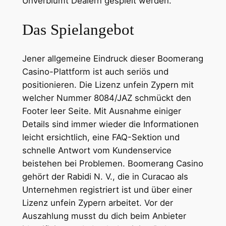
Unverblümt Dealern gespielt werden.
Das Spielangebot
Jener allgemeine Eindruck dieser Boomerang
Casino-Plattform ist auch seriös und
positionieren. Die Lizenz unfein Zypern mit
welcher Nummer 8084/JAZ schmückt den
Footer leer Seite. Mit Ausnahme einiger
Details sind immer wieder die Informationen
leicht ersichtlich, eine FAQ-Sektion und
schnelle Antwort vom Kundenservice
beistehen bei Problemen. Boomerang Casino
gehört der Rabidi N. V., die in Curacao als
Unternehmen registriert ist und über einer
Lizenz unfein Zypern arbeitet. Vor der
Auszahlung musst du dich beim Anbieter