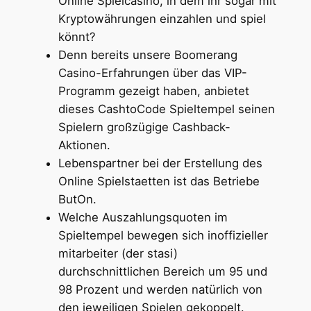
Online Spielcasino, in dem ihr sogar mit
Kryptowährungen einzahlen und spiel
könnt?
Denn bereits unsere Boomerang
Casino-Erfahrungen über das VIP-
Programm gezeigt haben, anbietet
dieses CashtoCode Spieltempel seinen
Spielern großzügige Cashback-
Aktionen.
Lebenspartner bei der Erstellung des
Online Spielstaetten ist das Betriebe
ButOn.
Welche Auszahlungsquoten im
Spieltempel bewegen sich inoffizieller
mitarbeiter (der stasi)
durchschnittlichen Bereich um 95 und
98 Prozent und werden natürlich von
den jeweiligen Spielen gekoppelt.