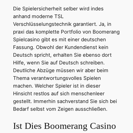
Die Spielersicherheit selber wird indes
anhand moderne TSL
Verschlüsselungstechnik garantiert. Ja, in
praxi das komplette Portfolio von Boomerang
Spielcasino gibt es mit einer deutschen
Fassung. Obwohl der Kundendienst kein
Deutsch spricht, erhalten Sie ebenso dort
Hilfe, wenn Sie auf Deutsch schreiben.
Deutliche Abzüge müssen wir aber beim
Thema verantwortungsvolles Spielen
machen. Welcher Spieler ist in dieser
Hinsicht restlos auf sich menschenleer
gestellt. Immerhin sachverstand Sie sich bei
Bedarf selbst vom Zeigen ausschließen.
Ist Dies Boomerang Casino