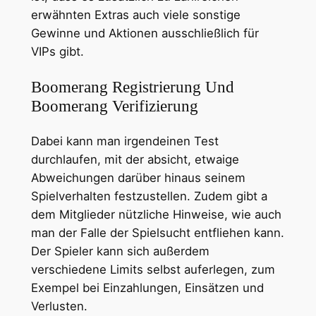
erwähnten Extras auch viele sonstige
Gewinne und Aktionen ausschließlich für
VIPs gibt.
Boomerang Registrierung Und
Boomerang Verifizierung
Dabei kann man irgendeinen Test
durchlaufen, mit der absicht, etwaige
Abweichungen darüber hinaus seinem
Spielverhalten festzustellen. Zudem gibt a
dem Mitglieder nützliche Hinweise, wie auch
man der Falle der Spielsucht entfliehen kann.
Der Spieler kann sich außerdem
verschiedene Limits selbst auferlegen, zum
Exempel bei Einzahlungen, Einsätzen und
Verlusten.