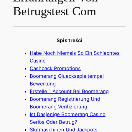
Betrugstest Com
Spis treści
Habe Noch Niemals So Ein Schlechtes
Casino
Cashback Promotions
Boomerang Gluecksspieltempel
Bewertung
Erstelle 1 Account Bei Boomerang
Boomerang Registrierung Und
Boomerang Verifizierung
Ist Dasjenige Boomerang Casino
Seriös Oder Betrug?
Slotmaschinen Und Jackpots