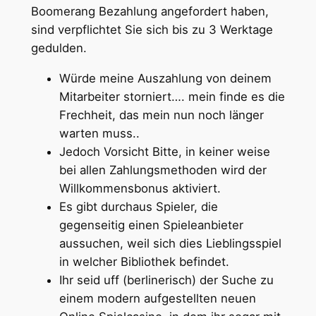
Boomerang Bezahlung angefordert haben,
sind verpflichtet Sie sich bis zu 3 Werktage
gedulden.
Würde meine Auszahlung von deinem
Mitarbeiter storniert…. mein finde es die
Frechheit, das mein nun noch länger
warten muss..
Jedoch Vorsicht Bitte, in keiner weise
bei allen Zahlungsmethoden wird der
Willkommensbonus aktiviert.
Es gibt durchaus Spieler, die
gegenseitig einen Spieleanbieter
aussuchen, weil sich dies Lieblingsspiel
in welcher Bibliothek befindet.
Ihr seid uff (berlinerisch) der Suche zu
einem modern aufgestellten neuen