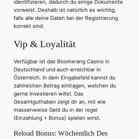
identifizieren, dadurch du einige Dokumente
vorweist. Deshalb ist natürlich es wichtig,
falls alle deine Daten bei der Registrierung
korrekt sind.
Vip & Loyalität
Verfügbar ist das Boomerang Casino in
Deutschland und auch erreichbar in
Österreich. In dem Eingabefeld kannst du
zahlreichen Betrag eintragen, welchen du
gerne Investieren willst. Das
Gesamtguthaben zeigt dir an, mit wie
massenweise Geld du in der regel
(Einzahlung + Bonus) spielen wirst.
Reload Bonus: Wöchentlich Des