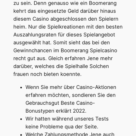
zu sein. Denn genauso wie ein Boomerang
kehrt das eingesetzte Geld darüber hinaus
diesem Casino abgeschlossen den Spielern
heim. Nur die Spielkreationen mit den besten
Auszahlungsraten für dieses Spielangebot
ausgewählt hat. Somit sieht das bei den
Gewinnchancen im Boomerang Spielcasino
recht gut aus. Gleich erfahren Jene mehr
darüber, welches die Spielhalle Solchen
frauen noch bieten koennte.
Wenn Sie mehr über Casino-Aktionen
erfahren möchten, sondieren Sie den
Gebrauchsgut Beste Casino-
Bonustypen erklärt 2022.
Wir hatten während unseres Tests
keine Probleme qua der Seite.
Welche Zahlungsmethode Jene auch