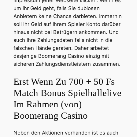
Impressum jener Webseite klicken. Wenn es
um ihr Geld geht, falls Sie dubiosen
Anbietern keine Chance darbieten. Immerhin
soll Ihr Geld auf Ihrem Spieler Konto darüber
hinaus nicht bei Betrügern ankommen. Und
auch Ihre Zahlungsdaten falls nicht in die
falschen Hände geraten. Daher arbeitet
dasjenige Boomerang Casino einzig mit
sicheren Zahlungsdienstleistern zusammen.
Erst Wenn Zu 700 + 50 Fs
Match Bonus Spielhallelive
Im Rahmen (von)
Boomerang Casino
Neben den Aktionen vorhanden ist es auch