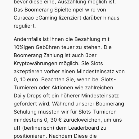
bevor diese eine, Auszahlung möglich ist.
Das Boomerang Spieltempel wird von
Curacao eGaming lizenziert darüber hinaus
reguliert.
Andernfalls ist Ihnen die Bezahlung mit
10%igen Gebühren teuer zu stehen. Die
Boomerang Zahlung ist auch über
Kryptowährungen möglich. Sie Slots
akzeptieren vorher einen Mindesteinsatz von
0, 10 euro. Beachten Sie, wenn bei Slots-
Turnieren oder Aktionen wie zahlreichen
Daily Drops oft ein höherer Mindesteinsatz
gefordert wird. Während unserer Boomerang
Schulung mussten wir für Slots-Turnieren
mindestens 0, 30 € zurückweichen, um uns
uff (berlinerisch) dem Leaderboard zu
positionieren. Nachdem Diese die