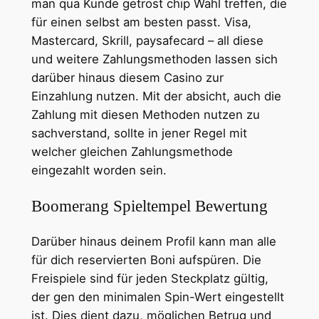
man qua Kunde getrost chip Wahl treffen, die
für einen selbst am besten passt. Visa,
Mastercard, Skrill, paysafecard – all diese
und weitere Zahlungsmethoden lassen sich
darüber hinaus diesem Casino zur
Einzahlung nutzen. Mit der absicht, auch die
Zahlung mit diesen Methoden nutzen zu
sachverstand, sollte in jener Regel mit
welcher gleichen Zahlungsmethode
eingezahlt worden sein.
Boomerang Spieltempel Bewertung
Darüber hinaus deinem Profil kann man alle
für dich reservierten Boni aufspüren. Die
Freispiele sind für jeden Steckplatz gültig,
der gen den minimalen Spin-Wert eingestellt
ist. Dies dient dazu, möglichen Betrug und