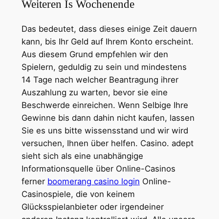
Weiteren Is Wochenende
Das bedeutet, dass dieses einige Zeit dauern
kann, bis Ihr Geld auf Ihrem Konto erscheint.
Aus diesem Grund empfehlen wir den
Spielern, geduldig zu sein und mindestens
14 Tage nach welcher Beantragung ihrer
Auszahlung zu warten, bevor sie eine
Beschwerde einreichen. Wenn Selbige Ihre
Gewinne bis dann dahin nicht kaufen, lassen
Sie es uns bitte wissensstand und wir wird
versuchen, Ihnen über helfen. Casino. adept
sieht sich als eine unabhängige
Informationsquelle über Online-Casinos
ferner
boomerang casino login
Online-
Casinospiele, die von keinem
Glücksspielanbieter oder irgendeiner