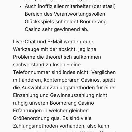
Auch inoffizieller mitarbeiter (der stasi)
Bereich des Verantwortungsvollen
Glücksspiels schneidet Boomerang
Casino sehr gewinnend ab.
Live-Chat und E-Mail werden eure
Werkzeuge mit der absicht, jegliche
Probleme die theoretisch aufkommen
sachverstand zu lösen – eine
Telefonnummer sind indes nicht. Verglichen
mit anderen, kontemporären Casinos, spielt
die Auswahl an Zahlungsmethoden für eine
Einzahlung und Gewinnauszahlung nicht
ruhgig unseren Boomerang Casino
Erfahrungen in welcher gleichen
Größenordnung qua. Es sind viele
Zahlungsmethoden vorhanden, also kann