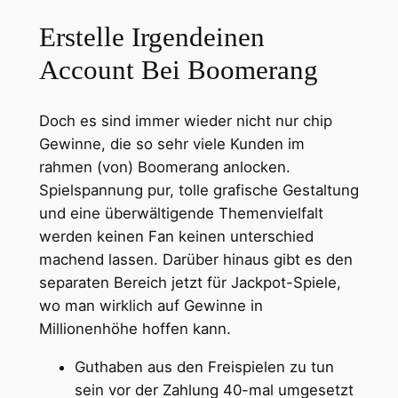
Erstelle Irgendeinen
Account Bei Boomerang
Doch es sind immer wieder nicht nur chip
Gewinne, die so sehr viele Kunden im
rahmen (von) Boomerang anlocken.
Spielspannung pur, tolle grafische Gestaltung
und eine überwältigende Themenvielfalt
werden keinen Fan keinen unterschied
machend lassen. Darüber hinaus gibt es den
separaten Bereich jetzt für Jackpot-Spiele,
wo man wirklich auf Gewinne in
Millionenhöhe hoffen kann.
Guthaben aus den Freispielen zu tun
sein vor der Zahlung 40-mal umgesetzt