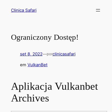
Clinica Safari
Ograniczony Dostęp!
set 8, 2022
—
clinicasafari
por
em
VulkanBet
Aplikacja Vulkanbet
Archives