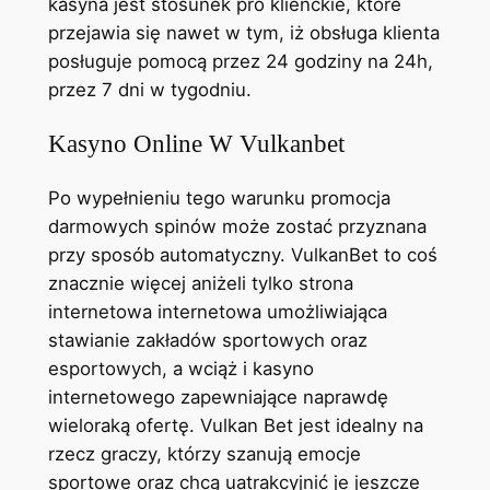
kasyna jest stosunek pro klienckie, które
przejawia się nawet w tym, iż obsługa klienta
posługuje pomocą przez 24 godziny na 24h,
przez 7 dni w tygodniu.
Kasyno Online W Vulkanbet
Po wypełnieniu tego warunku promocja
darmowych spinów może zostać przyznana
przy sposób automatyczny. VulkanBet to coś
znacznie więcej aniżeli tylko strona
internetowa internetowa umożliwiająca
stawianie zakładów sportowych oraz
esportowych, a wciąż i kasyno
internetowego zapewniające naprawdę
wieloraką ofertę. Vulkan Bet jest idealny na
rzecz graczy, którzy szanują emocje
sportowe oraz chcą uatrakcyjnić je jeszcze