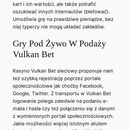
kart i ich wartości, ale także potrafić
oszukiwać innych internautów (blefować).
Umożliwia grę na prawdziwe pieniądze, bez
niej typerzy nie mogą układać zakładów.
Gry Pod Żywo W Podaży
Vulkan Bet
Kasyno Vulkan Bet sieciowy proponuje nam
też szybką rejestrację poprzez portale
społecznościowe jak choćby Facebook,
Google, Twitter. Z transportu w Vulkan Bet
logowanie polega zaledwie na podaniu e-
maila i hasła czy też połączeniu się z danymi
z wymienionych portali społecznościowych.
Jakie możliwości więcej istotnym atutem