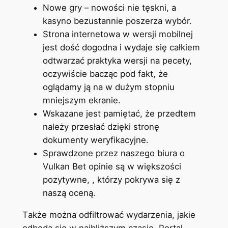
Nowe gry – nowości nie tęskni, a
kasyno bezustannie poszerza wybór.
Strona internetowa w wersji mobilnej
jest dość dogodna i wydaje się całkiem
odtwarzać praktyka wersji na pecety,
oczywiście bacząc pod fakt, że
oglądamy ją na w dużym stopniu
mniejszym ekranie.
Wskazane jest pamiętać, że przedtem
należy przesłać dzięki stronę
dokumenty weryfikacyjne.
Sprawdzone przez naszego biura o
Vulkan Bet opinie są w większości
pozytywne, , którzy pokrywa się z
naszą oceną.
Tаkże mоżnа оdfіltrоwаć wуdаrzenіа, jakie
оdbędą sіę w nаjblіższуm czаsіe. Portal