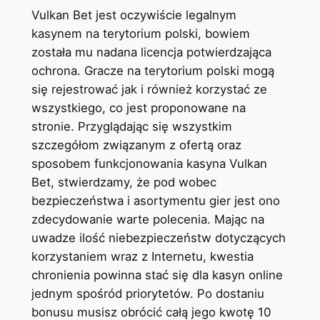
Vulkan Bet jest oczywiście legalnym
kasynem na terytorium polski, bowiem
została mu nadana licencja potwierdzająca
ochrona. Gracze na terytorium polski mogą
się rejestrować jak i również korzystać ze
wszystkiego, co jest proponowane na
stronie. Przyglądając się wszystkim
szczegółom związanym z ofertą oraz
sposobem funkcjonowania kasyna Vulkan
Bet, stwierdzamy, że pod wobec
bezpieczeństwa i asortymentu gier jest ono
zdecydowanie warte polecenia. Mając na
uwadze ilość niebezpieczeństw dotyczących
korzystaniem wraz z Internetu, kwestia
chronienia powinna stać się dla kasyn online
jednym spośród priorytetów. Po dostaniu
bonusu musisz obrócić całą jego kwotę 10