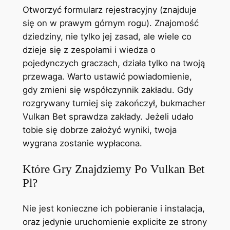
Otworzyć formularz rejestracyjny (znajduje
się on w prawym górnym rogu). Znajomość
dziedziny, nie tylko jej zasad, ale wiele co
dzieje się z zespołami i wiedza o
pojedynczych graczach, działa tylko na twoją
przewaga. Warto ustawić powiadomienie,
gdy zmieni się współczynnik zakładu. Gdy
rozgrywany turniej się zakończył, bukmacher
Vulkan Bet sprawdza zakłady. Jeżeli udało
tobie się dobrze założyć wyniki, twoja
wygrana zostanie wypłacona.
Które Gry Znajdziemy Po Vulkan Bet
Pl?
Nie jest konieczne ich pobieranie i instalacja,
oraz jedynie uruchomienie explicite ze strony