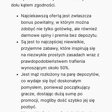
dołu kątem zgodności.
Najciekawszą ofertą jest zwłaszcza
bonus powitalny, w którym można
zdobyć nie tylko gotówkę, ale również
darmowe spiny i premia bez depozytu.
Są jest to najczęściej niewielkie,
przyjemne zabawy, które inspirują się
na niezwykle prostych zasadach wraz z
prawdopodobieństwem trafienia
wynoszącym około 50%.
Jest mąż rozłożony na parę depozytów,
co wydaje się być doskonałym
pomysłem, ponieważ początkujący
gracze, dostając dużą sumę po
promocji, mogliby dość szybko jej się
pozbyć.