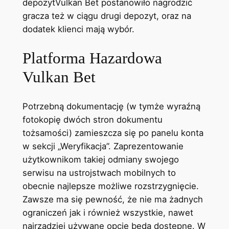
depozytVulkan Bet postanowiło nagrodzić
gracza też w ciągu drugi depozyt, oraz na
dodatek klienci mają wybór.
Platforma Hazardowa
Vulkan Bet
Potrzebną dokumentację (w tymże wyraźną
fotokopię dwóch stron dokumentu
tożsamości) zamieszcza się po panelu konta
w sekcji „Weryfikacja”. Zaprezentowanie
użytkownikom takiej odmiany swojego
serwisu na ustrojstwach mobilnych to
obecnie najlepsze możliwe rozstrzygnięcie.
Zawsze ma się pewność, że nie ma żadnych
ograniczeń jak i również wszystkie, nawet
najrzadziej używane opcje będą dostępne. W