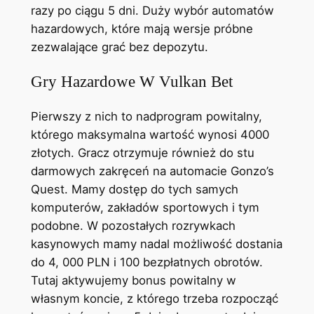
razy po ciągu 5 dni. Duży wybór automatów
hazardowych, które mają wersje próbne
zezwalające grać bez depozytu.
Gry Hazardowe W Vulkan Bet
Pierwszy z nich to nadprogram powitalny,
którego maksymalna wartość wynosi 4000
złotych. Gracz otrzymuje również do stu
darmowych zakręceń na automacie Gonzo’s
Quest. Mamy dostęp do tych samych
komputerów, zakładów sportowych i tym
podobne. W pozostałych rozrywkach
kasynowych mamy nadal możliwość dostania
do 4, 000 PLN i 100 bezpłatnych obrotów.
Tutaj aktywujemy bonus powitalny w
własnym koncie, z którego trzeba rozpocząć