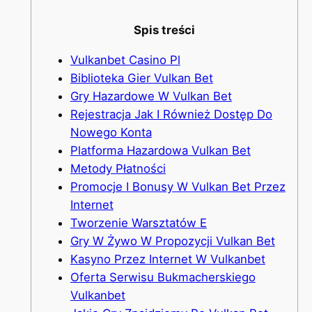
Spis treści
Vulkanbet Casino Pl
Biblioteka Gier Vulkan Bet
Gry Hazardowe W Vulkan Bet
Rejestracja Jak I Również Dostęp Do
Nowego Konta
Platforma Hazardowa Vulkan Bet
Metody Płatności
Promocje I Bonusy W Vulkan Bet Przez
Internet
Tworzenie Warsztatów E
Gry W Żywo W Propozycji Vulkan Bet
Kasyno Przez Internet W Vulkanbet
Oferta Serwisu Bukmacherskiego
Vulkanbet