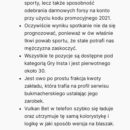
sporty, lecz także sposobność
odebrania darmowych forsy na konto
przy użyciu kodu promocyjnego 2021.
Oczywiście wyniku spotkanie nie da się
prognozować, ponieważ w ów właśnie
tkwi powab sportu, że stale potrafi nas
mężczyzna zaskoczyć.
Wszystkie te pozycje są dostępne pod
kategorią Gry Insta i jest pierwotnego
około 30.
Jest owo po prostu frakcja kwoty
zakładu, która trafia na profil serwisu
bukmacherskiego ustalając jego
zarobek.
Vulkan Bet w telefon szybko się ładuje
oraz utrzymuje tę samą kolorystykę i
logikę w jaki sposób wersja na blaszak.