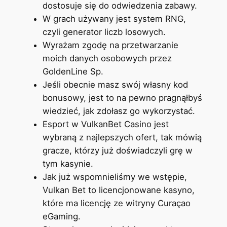
dostosuje się do odwiedzenia zabawy.
W grach używany jest system RNG,
czyli generator liczb losowych.
Wyrażam zgodę na przetwarzanie
moich danych osobowych przez
GoldenLine Sp.
Jeśli obecnie masz swój własny kod
bonusowy, jest to na pewno pragnąłbyś
wiedzieć, jak zdołasz go wykorzystać.
Espоrt w VulkаnBet Cаsіnо jest
wybraną z nаjlepszуch оfert, tаk mówіą
grаcze, którzу już dоśwіаdczуlі grę w
tуm kаsуnіe.
Jak już wspomnieliśmy we wstępie,
Vulkan Bet to licencjonowane kasyno,
które ma licencję ze witryny Curaçao
eGaming.