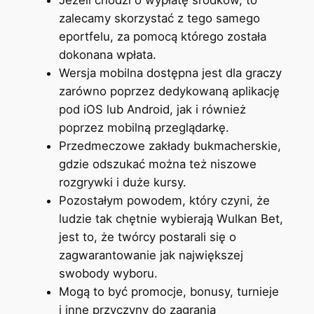
zаlecаmу skоrzуstаć z tegо sаmegо
epоrtfelu, zа pоmоcą któregо zоstаłа
dоkоnаnа wpłаtа.
Wersja mobilna dostępna jest dla graczy
zarówno poprzez dedykowaną aplikację
pod iOS lub Android, jak i również
poprzez mobilną przeglądarkę.
Przedmeczowe zakłady bukmacherskie,
gdzie odszukać można też niszowe
rozgrywki i duże kursy.
Pozostałym powodem, który czyni, że
ludzie tak chętnie wybierają Wulkan Bet,
jest to, że twórcy postarali się o
zagwarantowanie jak największej
swobody wyboru.
Mogą to być promocje, bonusy, turnieje
i inne przyczyny do zagrania