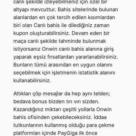
canlı şekilde izleyebilmeniz için özel bir
altyapı mevcuttur. Bahis sitelerinde bulunan
alanlardan en çok tercih edilen kısımlardan
biri olan Canlı bahis ile dilediğiniz zaman
kupon oluşturabilirsiniz. Devam eden bir
maça canlı şekilde tahminde bulunmak
istiyorsanız Onwin canlı bahis alanına giriş
yaparak eşsiz fırsatlardan yararlanabilirsiniz.
Bunların tümü arasından en uygun olanını
seçebilmek için işletmenin istatistik alanını
kullanabilirsiniz.
Attıkları çöp mesajlar da hep aynı telden;
bedava bonus bizden tırı vırı sizden.
Kazandığınız miktarı çeşitli yollarla Onwin
bahis ofisinden çekebileceksiniz. İddaa
tutkunlarının kullanmış olduğu para çekme
platformları içinde PayGiga ilk önce