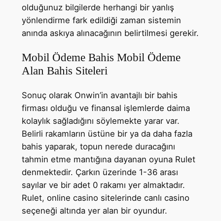
olduğunuz bilgilerde herhangi bir yanlış
yönlendirme fark edildiği zaman sistemin
anında askıya alınacağının belirtilmesi gerekir.
Mobil Ödeme Bahis Mobil Ödeme
Alan Bahis Siteleri
Sonuç olarak Onwin’in avantajlı bir bahis
firması olduğu ve finansal işlemlerde daima
kolaylık sağladığını söylemekte yarar var.
Belirli rakamların üstüne bir ya da daha fazla
bahis yaparak, topun nerede duracağını
tahmin etme mantığına dayanan oyuna Rulet
denmektedir. Çarkın üzerinde 1-36 arası
sayılar ve bir adet 0 rakamı yer almaktadır.
Rulet, online casino sitelerinde canlı casino
seçeneği altında yer alan bir oyundur.