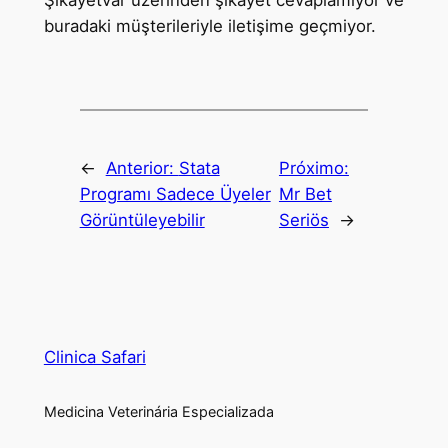
buradaki müşterileriyle iletişime geçmiyor.
←
Anterior:
Stata
Próximo:
Programı Sadece Üyeler
Mr Bet
Görüntüleyebilir
Seriös
→
Clinica Safari
Medicina Veterinária Especializada