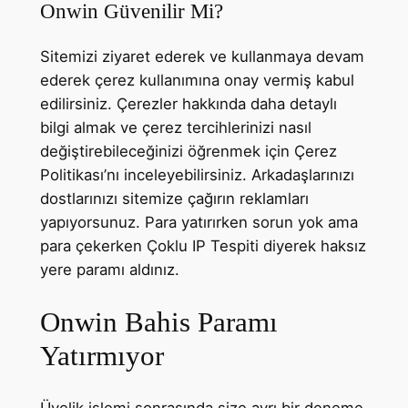
Onwin Güvenilir Mi?
Sitemizi ziyaret ederek ve kullanmaya devam
ederek çerez kullanımına onay vermiş kabul
edilirsiniz. Çerezler hakkında daha detaylı
bilgi almak ve çerez tercihlerinizi nasıl
değiştirebileceğinizi öğrenmek için Çerez
Politikası’nı inceleyebilirsiniz. Arkadaşlarınızı
dostlarınızı sitemize çağırın reklamları
yapıyorsunuz. Para yatırırken sorun yok ama
para çekerken Çoklu IP Tespiti diyerek haksız
yere paramı aldınız.
Onwin Bahis Paramı
Yatırmıyor
Üyelik işlemi sonrasında size ayrı bir deneme