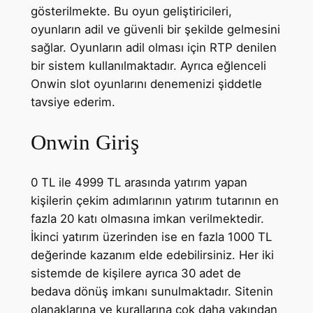
gösterilmekte. Bu oyun geliştiricileri,
oyunların adil ve güvenli bir şekilde gelmesini
sağlar. Oyunların adil olması için RTP denilen
bir sistem kullanılmaktadır. Ayrıca eğlenceli
Onwin slot oyunlarını denemenizi şiddetle
tavsiye ederim.
Onwin Giriş
0 TL ile 4999 TL arasında yatırım yapan
kişilerin çekim adımlarının yatırım tutarının en
fazla 20 katı olmasına imkan verilmektedir.
İkinci yatırım üzerinden ise en fazla 1000 TL
değerinde kazanım elde edebilirsiniz. Her iki
sistemde de kişilere ayrıca 30 adet de
bedava dönüş imkanı sunulmaktadır. Sitenin
olanaklarına ve kurallarına çok daha yakından