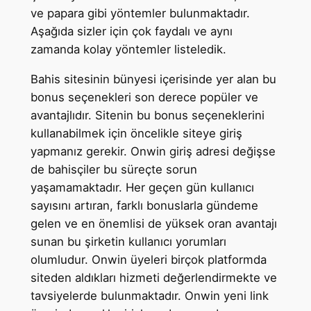
ve papara gibi yöntemler bulunmaktadır.
Aşağıda sizler için çok faydalı ve aynı
zamanda kolay yöntemler listeledik.
Bahis sitesinin bünyesi içerisinde yer alan bu
bonus seçenekleri son derece popüler ve
avantajlıdır. Sitenin bu bonus seçeneklerini
kullanabilmek için öncelikle siteye giriş
yapmanız gerekir. Onwin giriş adresi değişse
de bahisçiler bu süreçte sorun
yaşamamaktadır. Her geçen gün kullanıcı
sayısını artıran, farklı bonuslarla gündeme
gelen ve en önemlisi de yüksek oran avantajı
sunan bu şirketin kullanıcı yorumları
olumludur. Onwin üyeleri birçok platformda
siteden aldıkları hizmeti değerlendirmekte ve
tavsiyelerde bulunmaktadır. Onwin yeni link