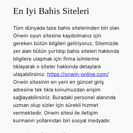
En Iyi Bahis Siteleri
Tüm dünyada taze bahis sitelerinden biri olan
Onwin oyun sitesine kaydolmanız için
gereken bütün bilgileri getiriyoruz. Sitemizde
yer alan bütün yurtdışı bahis siteleri hakkında
bilgilere ulaşmak için firma isimlerine
tıklayarak o siteler hakkında detaylara
ulaşabilirsiniz.
https://onwin-online.com/
Onwin sitesinin en yeni en güncel giriş
adresine tek tıkla konumuzdan erişim
sağlayabilirsiniz. Buradaki personel alanında
uzman olup sizler için sürekli hizmet
vermektedir. Onwin sitesi ile iletişim
kurmanın yollarından biri sosyal medyadır.