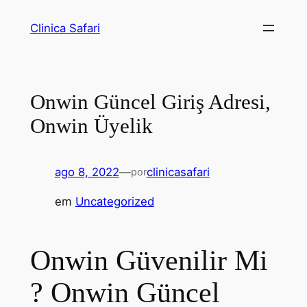
Clinica Safari
Onwin Güncel Giriş Adresi,
Onwin Üyelik
ago 8, 2022
—
clinicasafari
por
em
Uncategorized
Onwin Güvenilir Mi
? Onwin Güncel