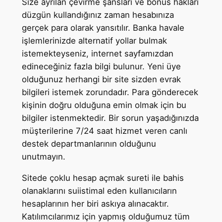
Size ayrılan çevirme şansları ve bonus hakları
düzgün kullandığınız zaman hesabınıza
gerçek para olarak yansıtılır. Banka havale
işlemlerinizde alternatif yollar bulmak
istemekteyseniz, internet sayfamızdan
edineceğiniz fazla bilgi bulunur. Yeni üye
olduğunuz herhangi bir site sizden evrak
bilgileri istemek zorundadır. Para gönderecek
kişinin doğru olduğuna emin olmak için bu
bilgiler istenmektedir. Bir sorun yaşadığınızda
müşterilerine 7/24 saat hizmet veren canlı
destek departmanlarının olduğunu
unutmayın.
Sitede çoklu hesap açmak sureti ile bahis
olanaklarını suiistimal eden kullanıcıların
hesaplarının her biri askıya alınacaktır.
Katılımcılarımız için yapmış olduğumuz tüm