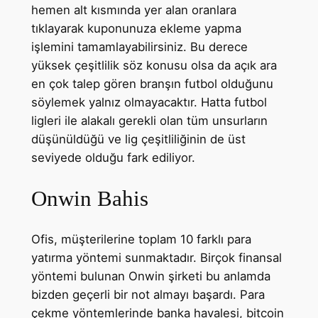
hemen alt kısmında yer alan oranlara
tıklayarak kuponunuza ekleme yapma
işlemini tamamlayabilirsiniz. Bu derece
yüksek çeşitlilik söz konusu olsa da açık ara
en çok talep gören branşın futbol olduğunu
söylemek yalnız olmayacaktır. Hatta futbol
ligleri ile alakalı gerekli olan tüm unsurların
düşünüldüğü ve lig çeşitliliğinin de üst
seviyede olduğu fark ediliyor.
Onwin Bahis
Ofis, müşterilerine toplam 10 farklı para
yatırma yöntemi sunmaktadır. Birçok finansal
yöntemi bulunan Onwin şirketi bu anlamda
bizden geçerli bir not almayı başardı. Para
çekme yöntemlerinde banka havalesi, bitcoin