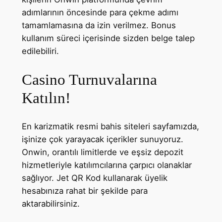
adımlarının öncesinde para çekme adımı
tamamlamasına da izin verilmez. Bonus
kullanım süreci içerisinde sizden belge talep
edilebiliri.
Casino Turnuvalarına
Katılın!
En karizmatik resmi bahis siteleri sayfamızda,
işinize çok yarayacak içerikler sunuyoruz.
Onwin, orantılı limitlerde ve eşsiz depozit
hizmetleriyle katılımcılarına çarpıcı olanaklar
sağlıyor. Jet QR Kod kullanarak üyelik
hesabınıza rahat bir şekilde para
aktarabilirsiniz.