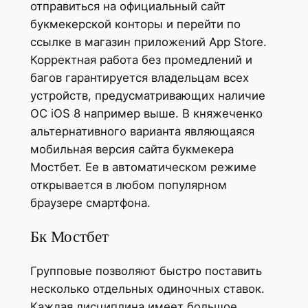
отправиться на официальный сайт
букмекерской конторы и перейти по
ссылке в магазин приложений App Store.
Корректная работа без промедлений и
багов гарантируется владельцам всех
устройств, предусматривающих наличие
ОС iOS 8 например выше. В княжеченко
альтернативного варианта являющаяся
мобильная версия сайта букмекера
Мостбет. Ее в автоматическом режиме
открывается в любом популярном
браузере смартфона.
Бк Мостбет
Групповые позволяют быстро поставить
несколько отдельных одиночных ставок.
Каждая дисциплина имеет большое