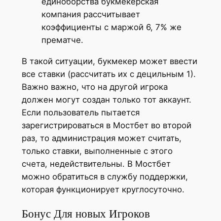
единоборства букмекерская
компания рассчитывает
коэффициенты с маржой 6, 7% же
прематче.
В такой ситуации, букмекер может ввести
все ставки (рассчитать их с децильным 1).
Важно важно, что на другой игрока
должен могут создан только тот аккаунт.
Если пользователь пытается
зарегистрироваться в Мостбет во второй
раз, то администрация может считать,
только ставки, выполненные с этого
счета, недействительны. В Мостбет
можно обратиться в службу поддержки,
которая функционирует круглосуточно.
Бонус Для новых Игроков