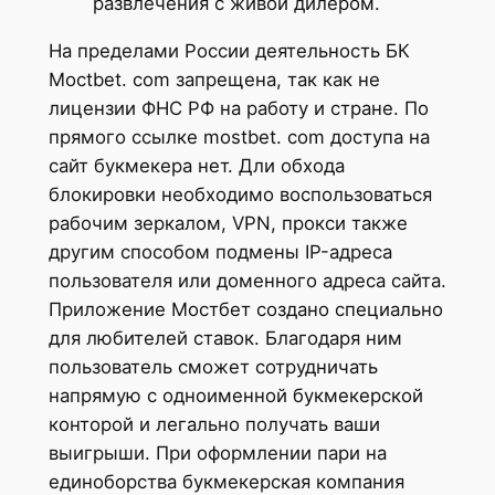
развлечения с живой дилером.
На пределами России деятельность БК
Moctbet. com запрещена, так как не
лицензии ФНС РФ на работу и стране. По
прямого ссылке mostbet. com доступа на
сайт букмекера нет. Дли обхода
блокировки необходимо воспользоваться
рабочим зеркалом, VPN, прокси также
другим способом подмены IP-адреса
пользователя или доменного адреса сайта.
Приложение Мостбет создано специально
для любителей ставок. Благодаря ним
пользователь сможет сотрудничать
напрямую с одноименной букмекерской
конторой и легально получать ваши
выигрыши. При оформлении пари на
единоборства букмекерская компания