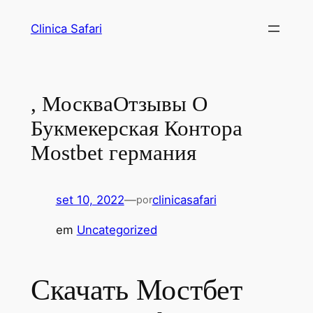
Pular
Clinica Safari
para
o
conteúdo
, МоскваОтзывы О
Букмекерская Контора
Mostbet германия
set 10, 2022
—
clinicasafari
por
em
Uncategorized
Скачать Мостбет