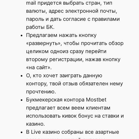
mail придется выбрать стран, тип
валюты, адрес электронной почты,
пароль и дать согласие с правилами
работы БК.
Предлагаем нажать кнопку
«развернуть», чтобы прочитать обзор
целиком одноиз сразу перейти
второму регистрации, нажав кнопку
«на сайт».
О, кто хочет заиграть данную
контору, твой отзыв обязателен нему
прочтению.
Букмекерская контора Mostbet
предлагает всем веем клиентам
использовать кивок бонус на ставки и
казино.
В Live казино собраны все азартные