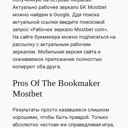
Актуально рабочее зеркало БК Mostbet
можно найдем в Google. Ддя поиска
актуальной ссылки введите поисковой
запрос «Рабочее зеркало Mostbet com».
На сайте букмекера можно подписаться на
рассылку с актуальным рабочим
зеркалом. Мобильная версия сайта и
скачиваемое приложение полностью
копируют оба друга.
Pros Of The Bookmaker
Mostbet
Результаты просто казавшиеся слишком
хорошими, чтобы быть правдой. Только
абсолютно честная же справедливая игра,