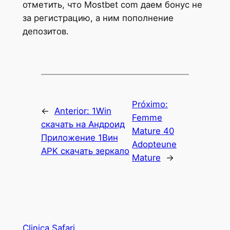
отметить, что Mostbet com даем бонус не
за регистрацию, а ним пополнение
депозитов.
Próximo:
←
Anterior:
1Win
Femme
скачать на Андроид
Mature 40
Приложение 1Вин
Adopteune
APK скачать зеркало
Mature
→
Clinica Safari