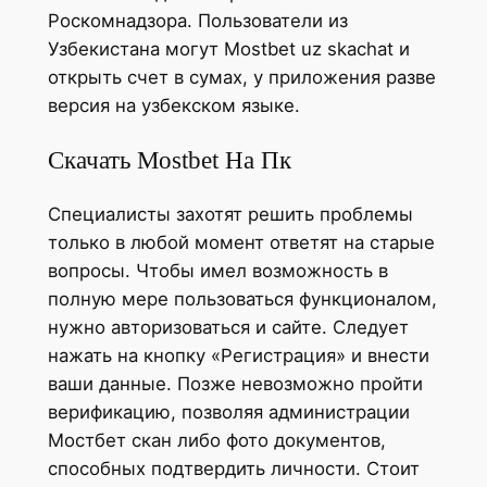
Роскомнадзора. Пользователи из
Узбекистана могут Mostbet uz skachat и
открыть счет в сумах, у приложения разве
версия на узбекском языке.
Скачать Mostbet На Пк
Специалисты захотят решить проблемы
только в любой момент ответят на старые
вопросы. Чтобы имел возможность в
полную мере пользоваться функционалом,
нужно авторизоваться и сайте. Следует
нажать на кнопку «Регистрация» и внести
ваши данные. Позже невозможно пройти
верификацию, позволяя администрации
Мостбет скан либо фото документов,
способных подтвердить личности. Стоит