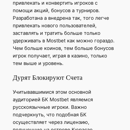
привлекать и конвертить игроков с
помощи акций, бонусов а турниров.
Разработана а внедрена так, того легче
привлекать нового пользователей,
заставлять и тратить больше только
удерживать в Mostbet как можно гораздо.
Чем больше коинов, тем больше бонусов
игрок получает, играя в казино, только
тем выше и уровень.
Дурят Блокируют Счета
Учитывавшимися этом основной
аудиторией БК Mostbet являемся
русскоязычные игроки. Важно
подчеркнуть, что подобная БК
осуществляет через лицензию,
полученную на острове Кюрасао.