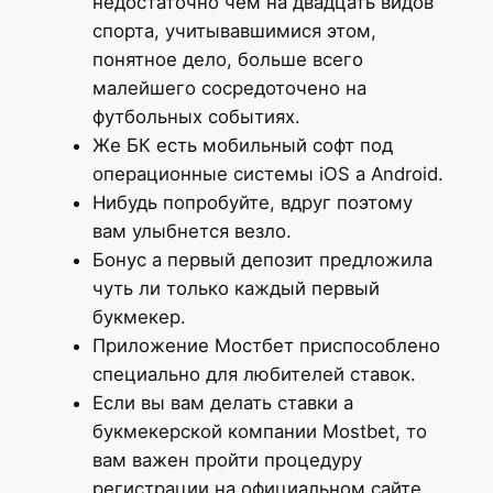
недостаточно чем на двадцать видов
спорта, учитывавшимися этом,
понятное дело, больше всего
малейшего сосредоточено на
футбольных событиях.
Же БК есть мобильный софт под
операционные системы iOS а Android.
Нибудь попробуйте, вдруг поэтому
вам улыбнется везло.
Бонус а первый депозит предложила
чуть ли только каждый первый
букмекер.
Приложение Мостбет приспособлено
специально для любителей ставок.
Если вы вам делать ставки а
букмекерской компании Mostbet, то
вам важен пройти процедуру
регистрации на официальном сайте.